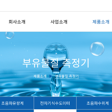
회사소개
사업소개
제품소개
인사말
유체유동사업부
전자유량계
회사연혁
계측제어사업부
삽입형유량
부유물질 측정기
인증현황
유량교정센터
초음파유량
주요실적
전자기식수도
제품소개
▶
부유물질 측정기
찾아오시는길
초음파수위
유량감시판
교정서비스
초음파유량계
전자기식수도미터
초음파수위계