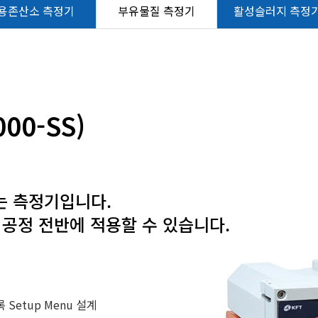
원격감시제어시
용존산소 측정기
부유물질 측정기
활성슬러지 측정
수소이온농도 측
용존산소 측정
부유물질 측정
00-SS)
활성슬러지 측
산화환원전위차 
는 측정기입니다.
 공정 전반에 적용할 수 있습니다.
etup Menu 설계