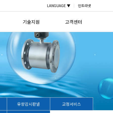
LANGUAGE ▼
인트라넷
기술지원
고객센터
자료실
온라인문의
계
자주하는질문
공지사항
계
납품실적
보도자료
미터
계
넬
유량감시판넬
교정서비스