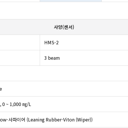
사양(센서)
HMS-2
3 beam
e
, 0 ~ 1,000 ㎎/L
dow-사파이어 (Leaning Rubber-Viton (Wiper))