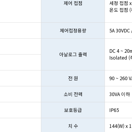
제어 접점
세정 접점 x
온도 접점 (히
제어접정용량
5A 30VDC 
DC 4 ~ 20
아날로그 출력
Isolated 
전 원
90 ~ 260 
소비 전력
30VA 이하
보호등급
IP65
치 수
144(W) x 1