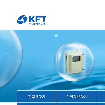
전자유량계
삽입형유량계