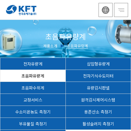
초음파유량계
제품소개
▶
초음파유량계
전자유량계
삽입형유량계
초음파유량계
전자기식수도미터
초음파수위계
유량감시판넬
교정서비스
원격감시제어시스템
수소이온농도 측정기
용존산소 측정기
부유물질 측정기
활성슬러지 측정기