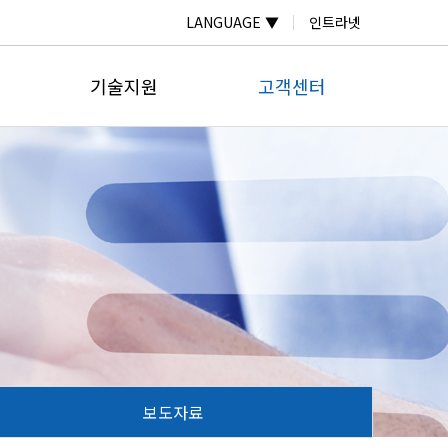
LANGUAGE ▼
인트라넷
기술지원
고객센터
자료실
온라인문의
계
자주하는질문
공지사항
계
납품실적
보도자료
미터
계
넬
보도자료