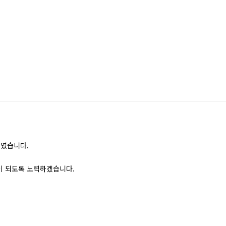
원격감시제어시
수소이온농도 측
용존산소 측정
부유물질 측정
활성슬러지 측
산화환원전위차 
되였습니다.
이 되도록 노력하겠습니다.