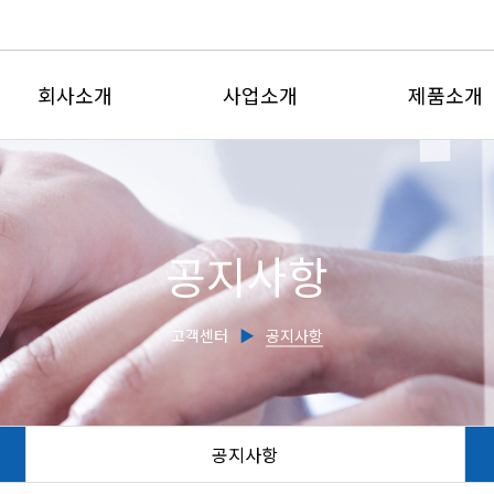
회사소개
사업소개
제품소개
인사말
유체유동사업부
전자유량계
회사연혁
계측제어사업부
삽입형유량
공지사항
인증현황
유량교정센터
초음파유량
주요실적
전자기식수도
고객센터
▶
공지사항
찾아오시는길
초음파수위
유량감시판
교정서비스
공지사항