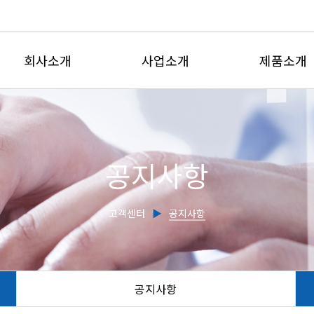
회사소개
사업소개
제품소개
인사말
유체유동사업부
전자유량계
회사연혁
계측제어사업부
삽입형유량
공지사항
인증현황
유량교정센터
초음파유량
주요실적
전자기식수도
고객센터
▶
공지사항
찾아오시는길
초음파수위
유량감시판
교정서비스
공지사항