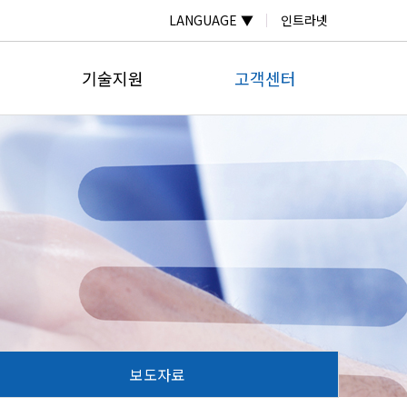
LANGUAGE ▼
인트라넷
기술지원
고객센터
자료실
온라인문의
계
자주하는질문
공지사항
계
납품실적
보도자료
미터
계
넬
보도자료