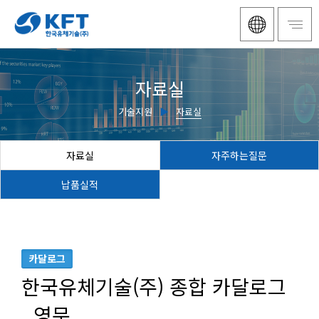
자료실
기술지원
▶
자료실
자료실
자주하는질문
납품실적
카달로그
한국유체기술(주) 종합 카달로그
_영문