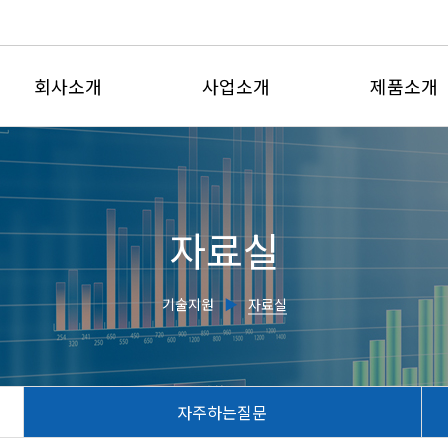
회사소개
사업소개
제품소개
인사말
유체유동사업부
전자유량계
회사연혁
계측제어사업부
삽입형유량
자료실
인증현황
유량교정센터
초음파유량
주요실적
전자기식수도
기술지원
▶
자료실
찾아오시는길
초음파수위
유량감시판
교정서비스
자주하는질문