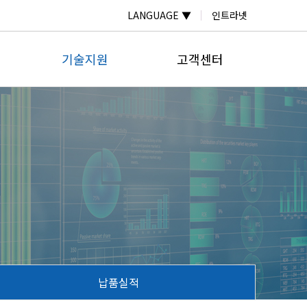
LANGUAGE ▼
인트라넷
기술지원
고객센터
자료실
온라인문의
계
자주하는질문
공지사항
계
납품실적
보도자료
미터
계
넬
납품실적