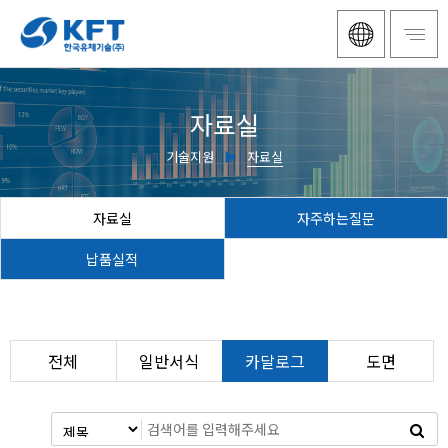
자료실
기술지원
▶
자료실
자료실
자주하는질문
납품실적
전체
일반서식
카달로그
도면